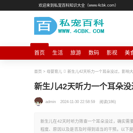
欢迎来到私宠百科知识大全（www.4cbk.com）
首页
生活
旅游
数码
影视
美
首页
>
母婴育儿
新生儿42天听力一个耳朵没过，影响
新生儿42天听力一个耳朵
admin
2024-11-30 22:58:59
阅读
(
186)
新生儿在42天时听力筛查一个耳朵没过，确实需
程度、原因以及是否及时得到适当的干预。以下