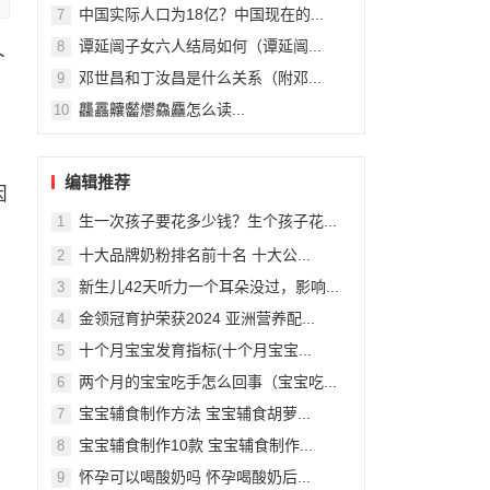
中国实际人口为18亿？中国现在的...
7
谭延闿子女六人结局如何（谭延闿...
8
邓世昌和丁汝昌是什么关系（附邓...
9
龘靐齉齾爩鱻麤怎么读...
10
编辑推荐
因
生一次孩子要花多少钱？生个孩子花...
1
十大品牌奶粉排名前十名 十大公...
2
新生儿42天听力一个耳朵没过，影响...
3
金领冠育护荣获2024 亚洲营养配...
4
十个月宝宝发育指标(十个月宝宝...
5
两个月的宝宝吃手怎么回事（宝宝吃...
6
宝宝辅食制作方法 宝宝辅食胡萝...
7
宝宝辅食制作10款 宝宝辅食制作...
8
怀孕可以喝酸奶吗 怀孕喝酸奶后...
9