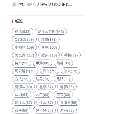
孕妇可以吃芝麻吗 孕妇吃芝麻的...
10
标签
成语(933)
是什么意思(542)
CSGO(209)
攻略(171)
电视剧(159)
梦见(138)
怎么办(117)
歌词(116)
手机(91)
特产(91)
手游(88)
热搜(85)
周公解梦(75)
汽车(75)
怎么(73)
方法(73)
结局(73)
品牌(71)
有哪些(69)
北京(67)
电影(66)
深圳(64)
入口(63)
宝宝(60)
是什么(57)
什么(57)
女演员(56)
孩子(56)
好不好(54)
游戏(52)