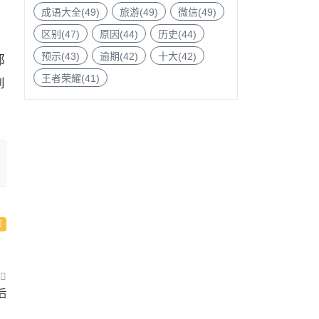
成语大全(49)
旅游(49)
微信(49)
区别(47)
原因(44)
历史(44)
预示(43)
逾期(42)
十大(42)
都
王者荣耀(41)
到
后