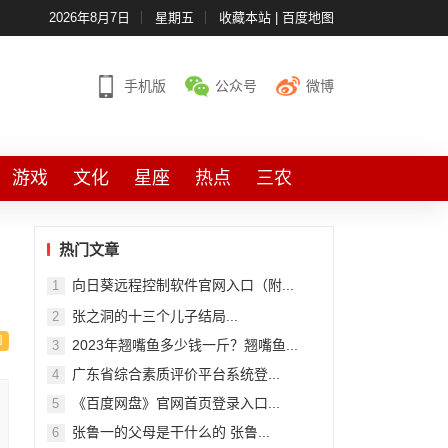
2026年8月7日
星期五
收藏本站
|
百度地图
手机版
公众号
微博
游戏
文化
星座
热点
三农
热门文章
向日葵远程控制软件官网入口（附...
1
张之洞的十三个儿子结局...
2
2023年翘嘴鱼多少钱一斤？翘嘴鱼...
3
广东省综合素质评价平台系统登...
4
《百度网盘》官网首页登录入口...
5
张鲁一的父母是干什么的 张鲁...
6