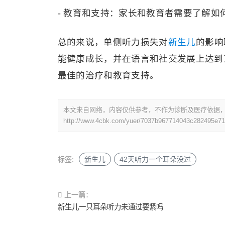
- 教育和支持：家长和教育者需要了解
总的来说，单侧听力损失对
新生儿
的影响
能健康成长，并在语言和社交发展上达到
最佳的治疗和教育支持。
本文来自网络，内容仅供参考，不作为诊断及医疗依据
http://www.4cbk.com/yuer/7037b967714043c282495e71
标签:
新生儿
42天听力一个耳朵没过
上一篇：
新生儿一只耳朵听力未通过要紧吗