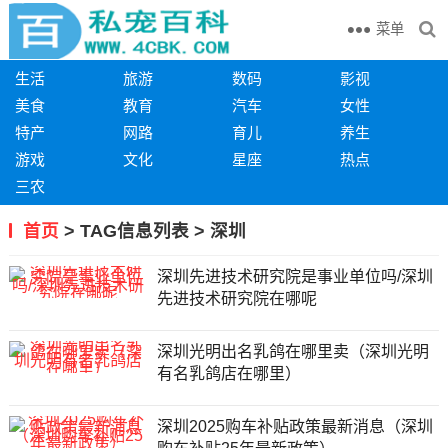
菜单
生活
旅游
数码
影视
美食
教育
汽车
女性
特产
网路
育儿
养生
游戏
文化
星座
热点
三农
首页
> TAG信息列表 > 深圳
深圳先进技术研究院是事业单位吗/深圳
先进技术研究院在哪呢
深圳光明出名乳鸽在哪里卖（深圳光明
有名乳鸽店在哪里）
深圳2025购车补贴政策最新消息（深圳