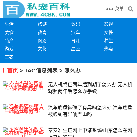
菜单
生活
旅游
数码
影视
美食
教育
汽车
女性
特产
网路
育儿
养生
游戏
文化
星座
热点
三农
首页
> TAG信息列表 > 怎么办
无人机驾证两年后到期了怎么办 无人机
驾照两年后怎么办手续
汽车底盘被磕了有异响怎么办 汽车底盘
被磕到有异响严重吗
泰安准生证网上申请系统/山东怎么在网