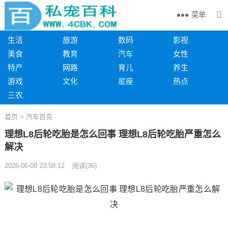
菜单
生活
旅游
数码
影视
美食
教育
汽车
女性
特产
网路
育儿
养生
游戏
文化
星座
热点
三农
首页
>
汽车百克
理想L8后轮吃胎是怎么回事 理想L8后轮吃胎严重怎么
解决
2026-06-08 23:58:12
阅读
(
36)