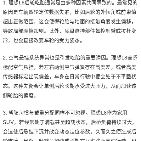
1. 理想L8后轮吃胎通常是由多种因素共同导致的。最常见的
原因是车辆四轮定位数据失准，比如后轮的外倾角或前束值
超出正常范围，这会使得轮胎与地面的接触角度发生偏移，
导致局部摩擦加剧。此外，底盘悬挂部件如控制臂或拉杆变
形，也会直接改变车轮的受力姿态。
2. 空气悬挂系统异常也是引发吃胎的重要诱因。理想L8全系
标配空气悬挂，若左右两侧空气弹簧存在高度差，或者高度
传感器标定出现偏差，车身在日常行驶中便会处于不平整状
态。这种失衡会让单侧后轮长期承受过大压力，从而加速该
侧轮胎的偏磨。
3. 驾驶习惯与载重分配同样不可忽视。理想L8作为家用
SUV，若经常处于满载甚至超载状态，后桥负荷持续过大，
会迫使后悬挂下沉并改变动态定位参数，久而久之便造成后