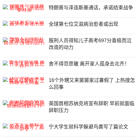
特朗普与泽连斯基通话，承诺结束战争
全球第七位艾滋病治愈者或出现
服刑人员得知儿子高考697分喜极而泣
改造的动力
舍不得范思辙 离开家人孤身去北齐！
16个外甥又来舅舅家过暑假了 上热搜怎
么回事
英国首相苏纳克将宣布辞职 早前就面临
辞职压力
宁大学生就科学躲避鸟粪写了篇论文