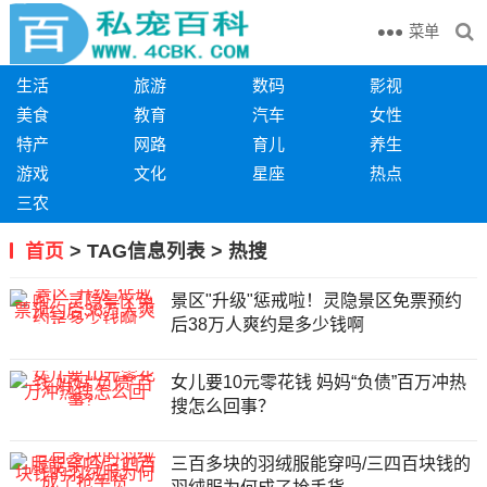
菜单
生活
旅游
数码
影视
美食
教育
汽车
女性
特产
网路
育儿
养生
游戏
文化
星座
热点
三农
首页
> TAG信息列表 > 热搜
景区"升级"惩戒啦！灵隐景区免票预约
后38万人爽约是多少钱啊
女儿要10元零花钱 妈妈“负债”百万冲热
搜怎么回事？
三百多块的羽绒服能穿吗/三四百块钱的