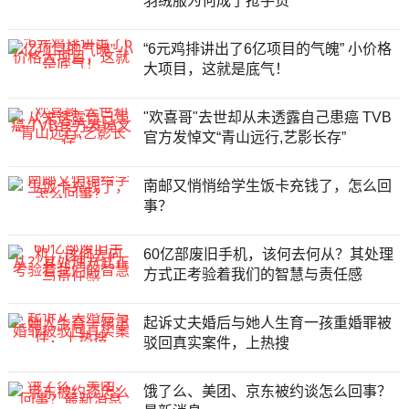
羽绒服为何成了抢手货
“6元鸡排讲出了6亿项目的气魄” 小价格
大项目，这就是底气！
"欢喜哥"去世却从未透露自己患癌 TVB
官方发悼文“青山远行,艺影长存”
南邮又悄悄给学生饭卡充钱了，怎么回
事？
60亿部废旧手机，该何去何从？其处理
方式正考验着我们的智慧与责任感
起诉丈夫婚后与她人生育一孩重婚罪被
驳回真实案件，上热搜
饿了么、美团、京东被约谈怎么回事？