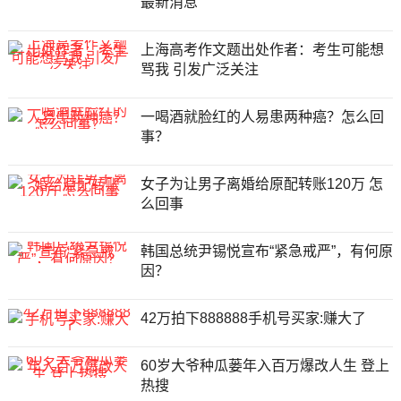
最新消息
上海高考作文题出处作者：考生可能想
骂我 引发广泛关注
一喝酒就脸红的人易患两种癌？怎么回
事？
女子为让男子离婚给原配转账120万 怎
么回事
韩国总统尹锡悦宣布“紧急戒严”，有何原
因？
42万拍下888888手机号买家:赚大了
60岁大爷种瓜蒌年入百万爆改人生 登上
热搜