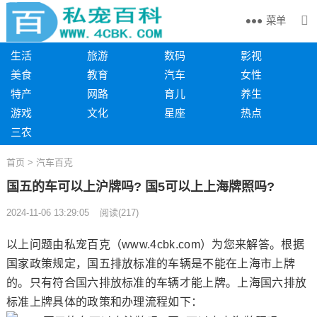
菜单
生活
旅游
数码
影视
美食
教育
汽车
女性
特产
网路
育儿
养生
游戏
文化
星座
热点
三农
首页
>
汽车百克
国五的车可以上沪牌吗? 国5可以上上海牌照吗?
2024-11-06 13:29:05
阅读
(
217)
以上问题由私宠百克（www.4cbk.com）为您来解答。根据
国家政策规定，国五排放标准的车辆是不能在上海市上牌
的。只有符合国六排放标准的车辆才能上牌。上海国六排放
标准上牌具体的政策和办理流程如下：