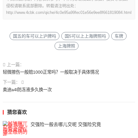
侵权请联系底部删除。转载请注明出处：
http://www.4cbk.com/qiche/4c0e95a99fec01e56e9ee8f661819084.html
国五的车可以上沪牌吗
国5可以上上海牌照吗
车牌
上海牌照
上一篇：
轻微擦伤一般赔1000正常吗？一般取决于具体情况
下一篇：
奥迪a4l防冻液多久换一次
猜您喜欢
交强险一般去哪儿交呢 交强险究竟