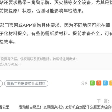
站还要求携带三角警示牌、灭火器等安全设备，尤其是
前恢复原厂状态，否则可能影响年检结果。
管部门官网或APP查询具体要求，因为不同地区可能在细
子化材料提交，有些仍需纸质材料。提前准备齐全，可
检效率。
，投资等依据。侵权请联系底部删除。转载请注明出处：
82bb97570.html
车辆年检需要带什么材料
下一篇：
百公里
发动机自燃是什么原因造成的 发动机自燃是什么原因造成的