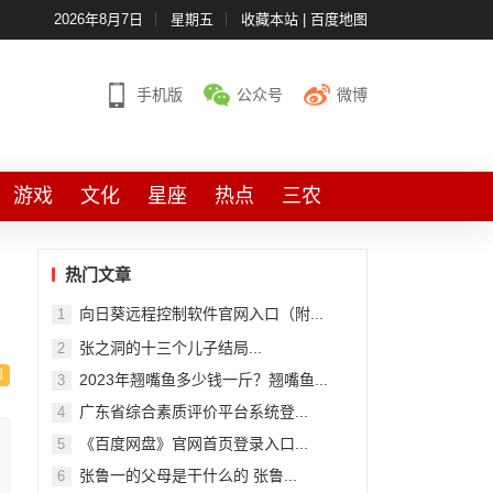
2026年8月7日
星期五
收藏本站
|
百度地图
手机版
公众号
微博
游戏
文化
星座
热点
三农
热门文章
向日葵远程控制软件官网入口（附...
1
张之洞的十三个儿子结局...
2
2023年翘嘴鱼多少钱一斤？翘嘴鱼...
3
广东省综合素质评价平台系统登...
4
《百度网盘》官网首页登录入口...
5
张鲁一的父母是干什么的 张鲁...
6