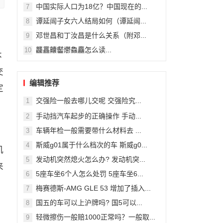
中国实际人口为18亿？中国现在的...
7
谭延闿子女六人结局如何（谭延闿...
8
邓世昌和丁汝昌是什么关系（附邓...
9
龘靐齉齾爩鱻麤怎么读...
10
本
交
编辑推荐
定
交强险一般去哪儿交呢 交强险究...
1
手动挡汽车起步的正确操作 手动...
2
车辆年检一般需要带什么材料去 ...
3
斯威g01属于什么档次的车 斯威g0...
4
机
发动机突然熄火怎么办? 发动机突...
5
来
5座车坐6个人怎么处罚 5座车坐6...
6
梅赛德斯-AMG GLE 53 增加了插入...
7
国五的车可以上沪牌吗? 国5可以...
8
轻微擦伤一般赔1000正常吗？一般取...
9