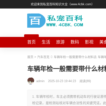
欢迎来到私宠百科知识大全（www.4cbk.com）
首页
生活
旅游
数码
影视
美
首页
>
汽车百克
车辆年检一般需要带什么材料去 车辆
车辆年检一般需要带什么材
admin
2025-10-23 19:44:23
阅读
(
89)
1. 车辆年检时，车主必须携带机动车的行驶证原
检记录，是检测站核对车辆合法性的关键凭证。