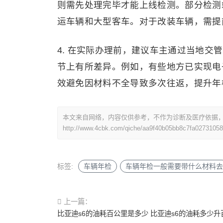
则需先处理完毕才能上线检测。部分检测
运车辆和大型客车。对于改装车辆，需提
4. 在实际办理前，建议车主通过当地交
节上有所差异。例如，有些地方已实现电
效避免因材料不全导致多次往返，提升年
本文来自网络，内容仅供参考，不作为诊断及医疗依据
http://www.4cbk.com/qiche/aa9f40b05bb8c7fa0273105
标签:
车辆年检
车辆年检一般需要带什么材料去
上一篇：
比亚迪s6的油耗百公里是多少 比亚迪s6的油耗多少升