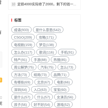
营
定损4000实际修了2000，剩下的钱一...
10
标签
成语(933)
是什么意思(542)
有
CSGO(209)
攻略(171)
电视剧(159)
梦见(138)
怎么办(117)
歌词(116)
手机(91)
特产(91)
手游(88)
热搜(85)
周公解梦(75)
汽车(75)
怎么(73)
方法(73)
结局(73)
品牌(71)
有哪些(69)
北京(67)
电影(66)
深圳(64)
入口(63)
宝宝(60)
是什么(57)
什么(57)
女演员(56)
呢
孩子(56)
好不好(54)
游戏(52)