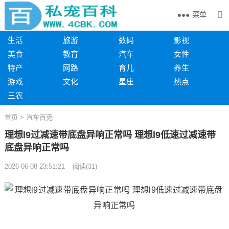
菜单
生活
旅游
数码
影视
美食
教育
汽车
女性
特产
网路
育儿
养生
游戏
文化
星座
热点
三农
首页
>
汽车百克
理想l9过减速带底盘异响正常吗 理想l9低速过减速带
底盘异响正常吗
2026-06-08 23:51:21
阅读
(
31)