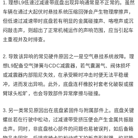
1. 理想L9低速过减速带底盘出现异响通常是不正常的。虽然
车辆在通过大起伏时悬挂系统压缩回弹会产生物理摩擦声，
但低速过减速带时底盘若有明显的金属碰撞声、咯噔声或沉
闷敲击声，则超出了正常机械运作的声响范围，应当引起车
主重视并及时排查。
2. 导致该异响的常见硬件原因之一是空气悬挂系统故障。理
想L9配备空气弹簧与CDC减震器，若气囊漏气、阀体损坏
或减震器内部阻尼失效，在承受瞬时冲击时便无法平稳缓
冲，进而发出异响。此外，底盘连杆橡胶衬套老化破裂或摆
臂球头松旷，也会导致部件异常摩擦与碰撞。
3. 另一类常见原因出在底盘紧固件与附属部件上。底盘关键
螺丝若在行驶中松动，过减速带受挤压便会产生金属共振敲
击声。同时，非底盘核心部件的问题也易被误判，如后备箱