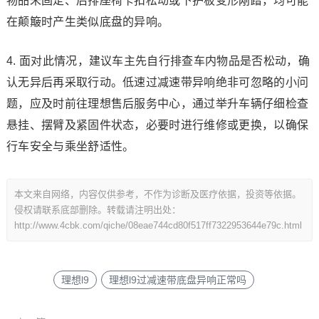
物品未固定、后排座椅卡扣松动或下护板变形剐蹭，均可能
在颠簸时产生类似底盘的异响。
4. 面对此情况，建议车主先自行排查车内物品是否松动，确
认无异后再采取行动。低速过减速带异响绝非可忽略的小问
题，应及时前往理想售后服务中心，通过举升车辆仔细检查
悬挂、摆臂及紧固件状态，必要时进行维修或更换，以确保
行车安全与乘坐舒适性。
本文来自网络，内容仅供参考，不作为诊断及医疗依据，投资等依据。
侵权请联系底部删除。转载请注明出处：
http://www.4cbk.com/qiche/08eae744cd80f517ff7322953644e79c.html
理想l9
理想l9过减速带底盘异响正常吗