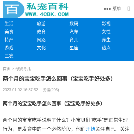
菜单
生活
旅游
数码
影视
美食
教育
汽车
女性
特产
网路
育儿
养生
游戏
文化
星座
热点
三农
首页
>
母婴育儿
两个月的宝宝吃手怎么回事（宝宝吃手好处多）
2023-01-02 16:37:52
阅读
(
296)
两个月的宝宝吃手怎么回事（宝宝吃手好处多）
两个月的宝宝吃手说明了什么？小宝贝们“吃手”是正常生理
行为，是发育中的一个必然阶段，他们
开始
关注自己、关注