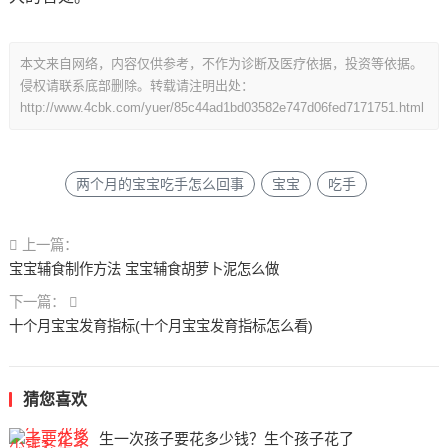
本文来自网络，内容仅供参考，不作为诊断及医疗依据，投资等依据。
侵权请联系底部删除。转载请注明出处：
http://www.4cbk.com/yuer/85c44ad1bd03582e747d06fed7171751.html
两个月的宝宝吃手怎么回事
宝宝
吃手
上一篇：
宝宝辅食制作方法 宝宝辅食胡萝卜泥怎么做
下一篇：
十个月宝宝发育指标(十个月宝宝发育指标怎么看)
猜您喜欢
生一次孩子要花多少钱？生个孩子花了