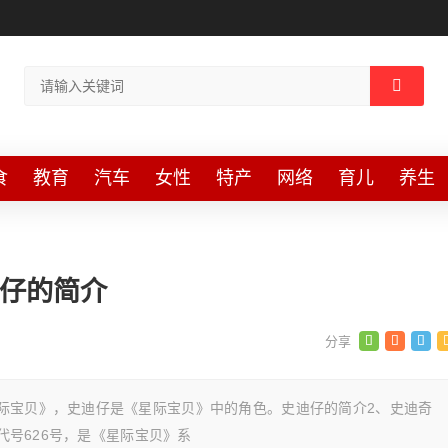
食
教育
汽车
女性
特产
网络
育儿
养生
迪仔的简介
际宝贝》，史迪仔是《星际宝贝》中的角色。史迪仔的简介2、史迪奇
，代号626号，是《星际宝贝》系