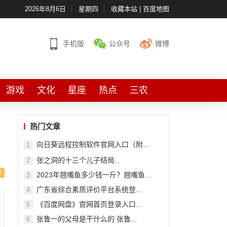
2026年8月6日
星期四
收藏本站
|
百度地图
手机版
公众号
微博
游戏
文化
星座
热点
三农
热门文章
向日葵远程控制软件官网入口（附...
1
张之洞的十三个儿子结局...
2
2023年翘嘴鱼多少钱一斤？翘嘴鱼...
3
广东省综合素质评价平台系统登...
4
《百度网盘》官网首页登录入口...
5
张鲁一的父母是干什么的 张鲁...
6