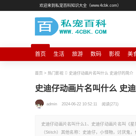
欢迎来到私宠百科知识大全（www.4cbk.com）
首页
生活
旅游
数码
影视
美
首页
>
热门影视
史迪仔动画片名叫什么 史迪仔的简介
史迪仔动画片名叫什么 史
admin
2024-06-22 10:52:11
阅读
(
271)
史迪仔动画片名叫什么1、史迪仔动画片名叫《星
（Stitch）其他名称：史迪仔，小怪物，讨厌鬼