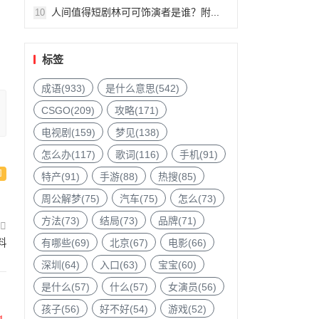
人间值得短剧林可可饰演者是谁？附...
10
标签
成语(933)
是什么意思(542)
CSGO(209)
攻略(171)
电视剧(159)
梦见(138)
怎么办(117)
歌词(116)
手机(91)
特产(91)
手游(88)
热搜(85)
周公解梦(75)
汽车(75)
怎么(73)
方法(73)
结局(73)
品牌(71)
料
有哪些(69)
北京(67)
电影(66)
深圳(64)
入口(63)
宝宝(60)
是什么(57)
什么(57)
女演员(56)
孩子(56)
好不好(54)
游戏(52)