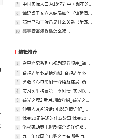
中国实际人口为18亿？中国现在的...
7
谭延闿子女六人结局如何（谭延闿...
8
邓世昌和丁汝昌是什么关系（附邓...
9
龘靐齉齾爩鱻麤怎么读...
10
编辑推荐
盗墓笔记系列电视剧观看顺序_盗...
1
画
食神周星驰剧情介绍_食神周星驰...
2
勇敢的心电影剧情介绍及结局_勇...
3
实习医生格蕾第一季剧情_实习医...
4
暮光之城2:新月剧情介绍_暮光之...
5
伸冤人3(普通话) 电影剧情详解_...
6
音
惊变28周讲述的什么故事 惊变28...
7
来
洛杉矶劫案电影剧情介绍详细版 ...
8
九十年代国产电影名字有哪些 九...
9