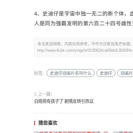
4、史迪仔是宇宙中独一无二的新个体，
人是同为强霸发明的第六百二十四号雌性实
本文来自网络，内容仅供参考，不作为诊断及医疗依据
http://www.4cbk.com/yingshi/013082dca60eb2c5b50f4ca
标签:
史迪仔动画片名叫什么
史迪仔
动画片
上一篇：
白晓荷有孩子了 剧情反转引热议
猜您喜欢