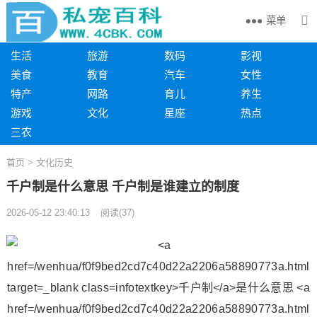
菜单
生活
旅游
数码
影视
美食
教育
汽车
女性
特产
网路
育儿
养生
游戏
文化
星座
热点
三农
首页
>
文化历史
千户制是什么意思 千户制是谁建立的制度
2026-05-12 23:40:13
阅读
(
37)