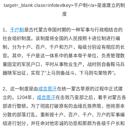
1、
千户制
是古代蒙古帝国时期的一种军事与行政相结合的
社会组织制度。该制度将全国的人民按照十进位制进行编
制，分为十户、百户、千户和万户，每级分别设有相应的长
官。其中，千户是这一体系中的基本骨干单位，负责管理数
量固定的军民户口，平时从事牧业生产，战时则自备鞍马兵
器随军出征，实现了“上马则备战斗，下马则屯聚牧养”。
2、这一制度是由
成吉思汗
在统一蒙古草原的过程中正式建
立的。1204年，
成吉思汗
在击败乃蛮部之后，着手对蒙古各
部进行整顿。为了彻底打破原有的血缘氏族界限，他将原本
分散的部落打乱，重新按十户、百户、千户、万户的军事编
组进行划分，并任命对他忠诚的功臣和那颜为各级千户长和