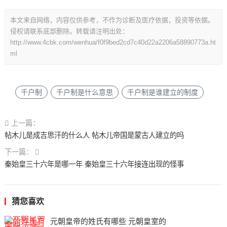
本文来自网络，内容仅供参考，不作为诊断及医疗依据，投资等依据。
侵权请联系底部删除。转载请注明出处：
http://www.4cbk.com/wenhua/f0f9bed2cd7c40d22a2206a58890773a.ht
ml
千户制
千户制是什么意思
千户制是谁建立的制度
上一篇：
帖木儿是成吉思汗的什么人 帖木儿帝国是蒙古人建立的吗
下一篇：
秦始皇三十六年是哪一年 秦始皇三十六年接连出现的怪事
猜您喜欢
元朝皇帝的姓氏有哪些 元朝皇室的