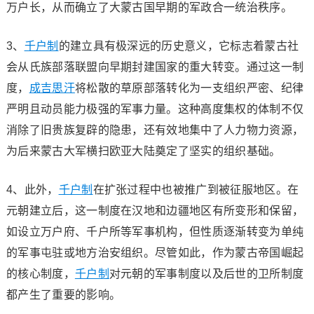
万户长，从而确立了大蒙古国早期的军政合一统治秩序。
3、
千户制
的建立具有极深远的历史意义，它标志着蒙古社
会从氏族部落联盟向早期封建国家的重大转变。通过这一制
度，
成吉思汗
将松散的草原部落转化为一支组织严密、纪律
严明且动员能力极强的军事力量。这种高度集权的体制不仅
消除了旧贵族复辟的隐患，还有效地集中了人力物力资源，
为后来蒙古大军横扫欧亚大陆奠定了坚实的组织基础。
4、此外，
千户制
在扩张过程中也被推广到被征服地区。在
元朝建立后，这一制度在汉地和边疆地区有所变形和保留，
如设立万户府、千户所等军事机构，但性质逐渐转变为单纯
的军事屯驻或地方治安组织。尽管如此，作为蒙古帝国崛起
的核心制度，
千户制
对元朝的军事制度以及后世的卫所制度
都产生了重要的影响。