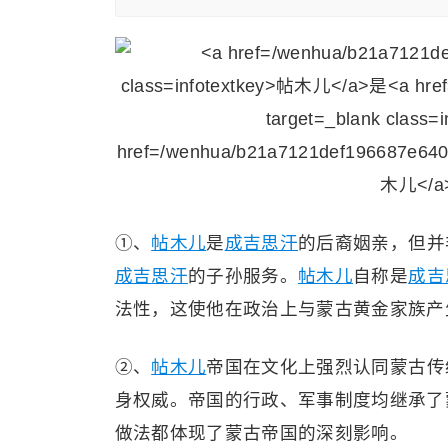
①、
帖木儿
是
成吉思汗
的后裔姻亲，但并
成吉思汗
的子孙服务。
帖木儿
自称是
成吉
法性，这使他在政治上与蒙古黄金家族产
②、
帖木儿
帝国在文化上强烈认同蒙古传
身权威。帝国的行政、军事制度均继承了
做法都体现了蒙古帝国的深刻影响。