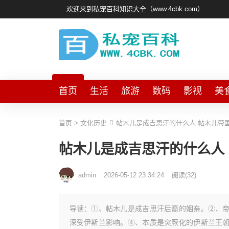
欢迎来到私宠百科知识大全（www.4cbk.com）
首页
生活
旅游
数码
影视
美
首页
>
文化历史
帖木儿是成吉思汗的什么人 帖木儿帝
帖木儿是成吉思汗的什么人
admin
2026-05-12 23:34:24
阅读
(
32)
导读：①、帖木儿是成吉思汗后裔的姻亲。②、
深受伊斯兰影响。④、本质是突厥化的伊斯兰王