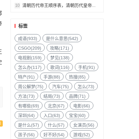
清朝历代帝王顺序表，清朝历代皇帝...
10
部
帝
标签
成语(933)
是什么意思(542)
CSGO(209)
攻略(171)
王
电视剧(159)
梦见(138)
史
怎么办(117)
歌词(116)
手机(91)
特产(91)
手游(88)
热搜(85)
周公解梦(75)
汽车(75)
怎么(73)
方法(73)
结局(73)
品牌(71)
有哪些(69)
北京(67)
电影(66)
深圳(64)
入口(63)
宝宝(60)
是什么(57)
什么(57)
女演员(56)
孩子(56)
好不好(54)
游戏(52)