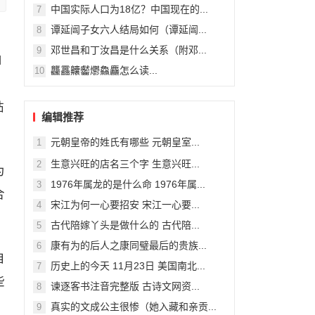
中国实际人口为18亿？中国现在的...
7
谭延闿子女六人结局如何（谭延闿...
8
邓世昌和丁汝昌是什么关系（附邓...
9
龘靐齉齾爩鱻麤怎么读...
10
编辑推荐
元朝皇帝的姓氏有哪些 元朝皇室...
1
生意兴旺的店名三个字 生意兴旺...
2
为
1976年属龙的是什么命 1976年属...
3
合
宋江为何一心要招安 宋江一心要...
4
古代陪嫁丫头是做什么的 古代陪...
5
康有为的后人之康同璧最后的贵族...
6
自
历史上的今天 11月23日 美国南北...
7
些
谏逐客书注音完整版 古诗文网资...
8
真实的文成公主很惨（她入藏和亲贡...
9