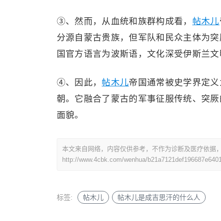
③、然而，从血统和族群构成看，
帖木儿
分源自蒙古贵族，但军队和民众主体为突
国官方语言为波斯语，文化深受伊斯兰文
④、因此，
帖木儿
帝国通常被史学界定义
朝。它融合了蒙古的军事征服传统、突厥
面貌。
本文来自网络，内容仅供参考，不作为诊断及医疗依据
http://www.4cbk.com/wenhua/b21a7121def196687e640
标签:
帖木儿
帖木儿是成吉思汗的什么人