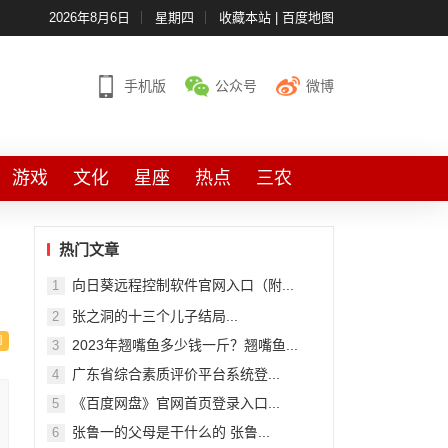
2026年8月6日
星期四
收藏本站
|
百度地图
手机版
公众号
微博
游戏
文化
星座
热点
三农
热门文章
向日葵远程控制软件官网入口（附...
1
张之洞的十三个儿子结局...
2
2023年翘嘴鱼多少钱一斤？翘嘴鱼...
3
广东省综合素质评价平台系统登...
4
《百度网盘》官网首页登录入口...
5
张鲁一的父母是干什么的 张鲁...
6