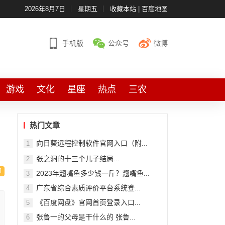
2026年8月7日
星期五
收藏本站
|
百度地图
手机版
公众号
微博
游戏
文化
星座
热点
三农
热门文章
向日葵远程控制软件官网入口（附...
1
张之洞的十三个儿子结局...
2
2023年翘嘴鱼多少钱一斤？翘嘴鱼...
3
广东省综合素质评价平台系统登...
4
《百度网盘》官网首页登录入口...
5
张鲁一的父母是干什么的 张鲁...
6