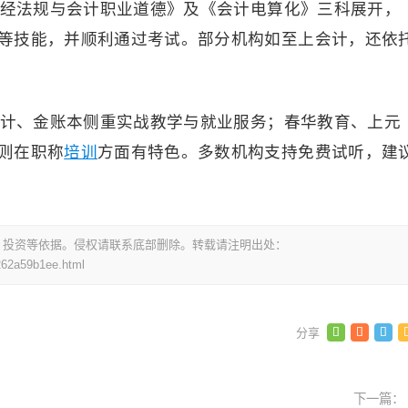
《财经法规与会计职业道德》及《会计电算化》三科展开，
等技能，并顺利通过考试。部分机构如至上会计，还依
和会计、金账本侧重实战教学与就业服务；春华教育、上元
则在职称
培训
方面有特色。多数机构支持免费试听，建
，投资等依据。侵权请联系底部删除。转载请注明出处：
262a59b1ee.html
下一篇：