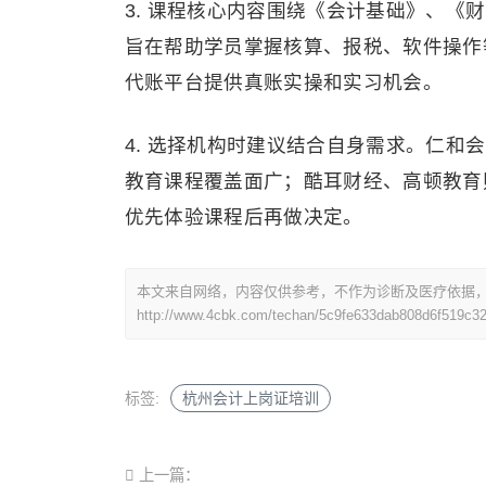
3. 课程核心内容围绕《会计基础》、
旨在帮助学员掌握核算、报税、软件操作
代账平台提供真账实操和实习机会。
4. 选择机构时建议结合自身需求。仁
教育课程覆盖面广；酷耳财经、高顿教育
优先体验课程后再做决定。
本文来自网络，内容仅供参考，不作为诊断及医疗依据
http://www.4cbk.com/techan/5c9fe633dab808d6f519c3
标签:
杭州会计上岗证培训
上一篇：