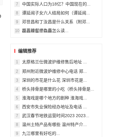
中国实际人口为18亿？中国现在的...
7
谭延闿子女六人结局如何（谭延闿...
8
邓世昌和丁汝昌是什么关系（附邓...
9
龘靐齉齾爩鱻麤怎么读...
10
编辑推荐
太原格兰仕微波炉维修售后地址 ...
1
郑州附近微波炉维修中心电话 郑...
2
深圳的市花是什么花 深圳市花是...
3
桥头排骨是哪里的小吃（桥头排骨是...
4
淮海戏是哪个地方的剧种 淮海戏...
5
西安市失业保险经办地址及电话 ...
6
、
武汉春节地铁运营时间2023 2023...
7
温州土特产品有哪些 温州特产介...
8
九江哪里有好吃的...
9