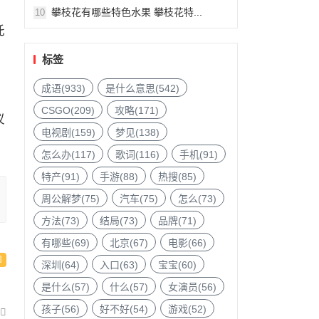
攀枝花有哪些特色水果 攀枝花特...
10
托
标签
成语(933)
是什么意思(542)
CSGO(209)
攻略(171)
议
电视剧(159)
梦见(138)
怎么办(117)
歌词(116)
手机(91)
特产(91)
手游(88)
热搜(85)
周公解梦(75)
汽车(75)
怎么(73)
方法(73)
结局(73)
品牌(71)
有哪些(69)
北京(67)
电影(66)
深圳(64)
入口(63)
宝宝(60)
是什么(57)
什么(57)
女演员(56)
孩子(56)
好不好(54)
游戏(52)