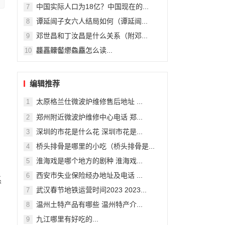
中国实际人口为18亿？中国现在的...
7
谭延闿子女六人结局如何（谭延闿...
8
邓世昌和丁汝昌是什么关系（附邓...
9
龘靐齉齾爩鱻麤怎么读...
10
编辑推荐
太原格兰仕微波炉维修售后地址 ...
1
郑州附近微波炉维修中心电话 郑...
2
深圳的市花是什么花 深圳市花是...
3
桥头排骨是哪里的小吃（桥头排骨是...
4
淮海戏是哪个地方的剧种 淮海戏...
5
西安市失业保险经办地址及电话 ...
6
系
武汉春节地铁运营时间2023 2023...
7
温州土特产品有哪些 温州特产介...
8
九江哪里有好吃的...
9