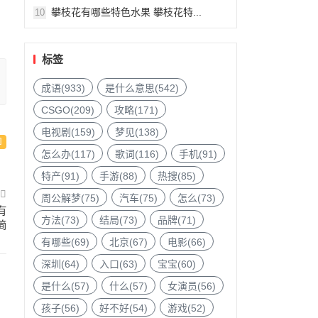
攀枝花有哪些特色水果 攀枝花特...
10
标签
成语(933)
是什么意思(542)
CSGO(209)
攻略(171)
电视剧(159)
梦见(138)
怎么办(117)
歌词(116)
手机(91)
特产(91)
手游(88)
热搜(85)
周公解梦(75)
汽车(75)
怎么(73)
有
方法(73)
结局(73)
品牌(71)
简
有哪些(69)
北京(67)
电影(66)
深圳(64)
入口(63)
宝宝(60)
是什么(57)
什么(57)
女演员(56)
孩子(56)
好不好(54)
游戏(52)