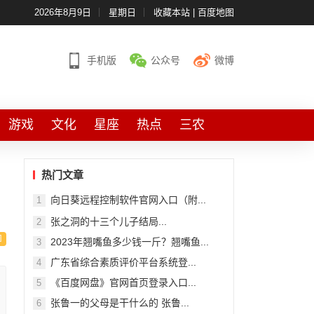
2026年8月9日
星期日
收藏本站
|
百度地图
手机版
公众号
微博
游戏
文化
星座
热点
三农
热门文章
向日葵远程控制软件官网入口（附...
1
张之洞的十三个儿子结局...
2
2023年翘嘴鱼多少钱一斤？翘嘴鱼...
3
广东省综合素质评价平台系统登...
4
《百度网盘》官网首页登录入口...
5
张鲁一的父母是干什么的 张鲁...
6