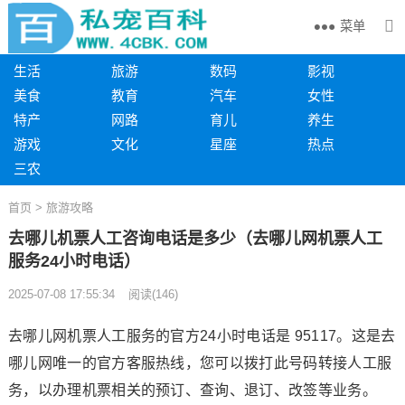
菜单
生活
旅游
数码
影视
美食
教育
汽车
女性
特产
网路
育儿
养生
游戏
文化
星座
热点
三农
首页
>
旅游攻略
去哪儿机票人工咨询电话是多少（去哪儿网机票人工
服务24小时电话）
2025-07-08 17:55:34
阅读
(
146)
去哪儿网机票人工服务的官方24小时电话是 95117。这是去
哪儿网唯一的官方客服热线，您可以拨打此号码转接人工服
务，以办理机票相关的预订、查询、退订、改签等业务。