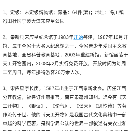
1、定级：未定级博物馆；藏品：64件(套)；地址：冯川镇
冯田社区宁波大道宋应星公园
2、奉新县宋应星纪念馆于1983年
开始
筹建，1987年10月开
馆，属于全省十大名人纪念馆之一，全省青少年爱国主义教
育基地，全省科普教育基地，2003年重建新馆，新馆坐落于
天工开物园内，2008年2月实行免费开放，开放时间为每周
二至周日，每年接待游客20万余人次。
3、宋应星字长庚，1587年出生于江西奉新北乡。历任江西
分宜教渝，福建订州府推官，南直隶亳州知州。迄今有《天
工开物》、《野议》、《论气》、《谈天》《思怜诗》等著
作流传于世。他的《天工开物》是我国古代文化典籍中一部
卓越的科学巨著，是科学界公认的世界一部叙述有关农业和