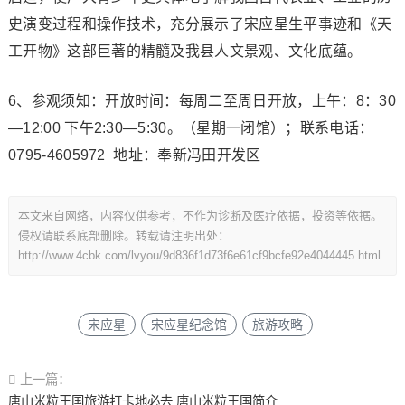
史演变过程和操作技术，充分展示了宋应星生平事迹和《天
工开物》这部巨著的精髓及我县人文景观、文化底蕴。
6、参观须知：开放时间：每周二至周日开放，上午：8：30
—12:00 下午2:30—5:30。（星期一闭馆）；联系电话：
0795-4605972 地址：奉新冯田开发区
本文来自网络，内容仅供参考，不作为诊断及医疗依据，投资等依据。
侵权请联系底部删除。转载请注明出处：
http://www.4cbk.com/lvyou/9d836f1d73f6e61cf9bcfe92e4044445.html
宋应星
宋应星纪念馆
旅游攻略
上一篇：
唐山米粒王国旅游打卡地必去 唐山米粒王国简介