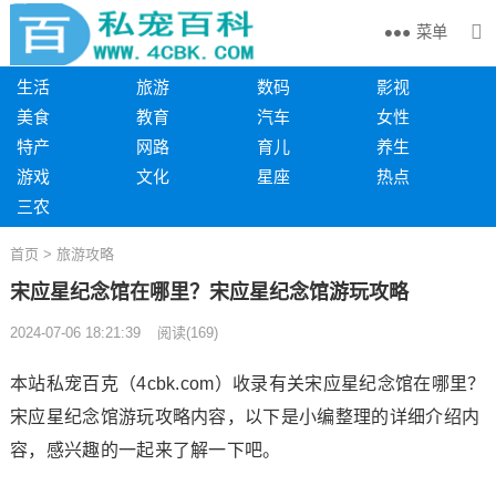
菜单
生活
旅游
数码
影视
美食
教育
汽车
女性
特产
网路
育儿
养生
游戏
文化
星座
热点
三农
首页
>
旅游攻略
宋应星纪念馆在哪里？宋应星纪念馆游玩攻略
2024-07-06 18:21:39
阅读
(
169)
本站私宠百克（4cbk.com）收录有关宋应星纪念馆在哪里？
宋应星纪念馆游玩攻略内容，以下是小编整理的详细介绍内
容，感兴趣的一起来了解一下吧。