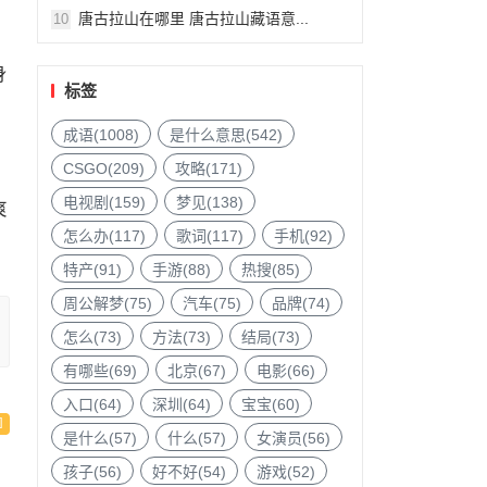
唐古拉山在哪里 唐古拉山藏语意...
10
身
标签
成语(1008)
是什么意思(542)
CSGO(209)
攻略(171)
电视剧(159)
梦见(138)
爽
怎么办(117)
歌词(117)
手机(92)
特产(91)
手游(88)
热搜(85)
周公解梦(75)
汽车(75)
品牌(74)
怎么(73)
方法(73)
结局(73)
有哪些(69)
北京(67)
电影(66)
入口(64)
深圳(64)
宝宝(60)
是什么(57)
什么(57)
女演员(56)
孩子(56)
好不好(54)
游戏(52)