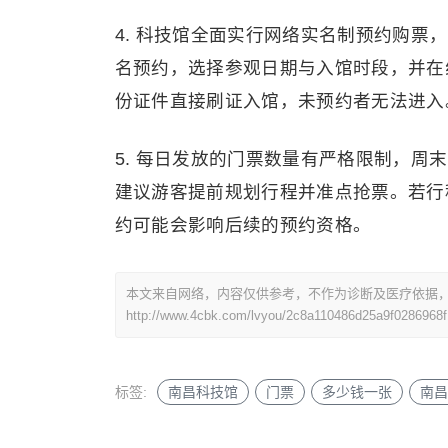
4. 科技馆全面实行网络实名制预约购
名预约，选择参观日期与入馆时段，并在
份证件直接刷证入馆，未预约者无法进入
5. 每日发放的门票数量有严格限制，
建议游客提前规划行程并准点抢票。若行
约可能会影响后续的预约资格。
本文来自网络，内容仅供参考，不作为诊断及医疗依据
http://www.4cbk.com/lvyou/2c8a110486d25a9f0286968f
标签:
南昌科技馆
门票
多少钱一张
南昌