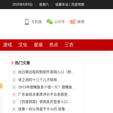
2026年8月8日
星期六
收藏本站
|
百度地图
手机版
公众号
微博
游戏
文化
星座
热点
三农
热门文章
向日葵远程控制软件官网入口（附...
1
张之洞的十三个儿子结局...
2
2023年翘嘴鱼多少钱一斤？翘嘴鱼...
3
广东省综合素质评价平台系统登...
4
《百度网盘》官网首页登录入口...
5
张鲁一的父母是干什么的 张鲁...
6