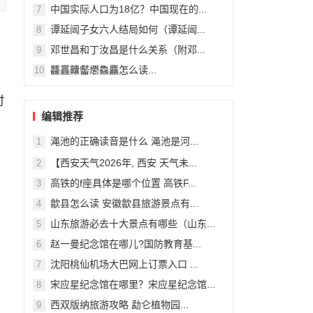
中国实际人口为18亿？中国现在的...
7
谭延闿子女六人结局如何（谭延闿...
8
邓世昌和丁汝昌是什么关系（附邓...
9
龘靐齉齾爩鱻麤怎么读...
10
付
编辑推荐
渑池的正确读音是什么 渑池是河...
1
【西安天气2026年, 西安 天气未...
2
高铁的f座具体是哪个位置 高铁F...
3
歙县怎么读 安徽歙县旅游景点有...
4
山东旅游必去十大景点有哪些（山东...
5
赵一曼纪念馆在哪儿?国防教育基...
6
沈阳桃仙机场大巴网上订票入口 ...
7
宋应星纪念馆在哪里？宋应星纪念馆...
8
西双版纳旅游攻略 勐仑植物园...
9