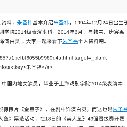
人资料，
朱圣祎
基本介绍
朱圣祎
，1994年12月24日出生
学院2014级表演本科。2014年6月，与韩雪、唐宸禹
演白灵 ...大家一起来看下
朱圣祎
个人资料吧。
市，中国内地女演员，毕业于上海戏剧学院2014级表演本
悬疑惊悚片《金童子》，在剧中饰演白灵，而这也是
朱圣
人鱼》票选活动，在18日的《美人鱼》43强晋级赛开赛