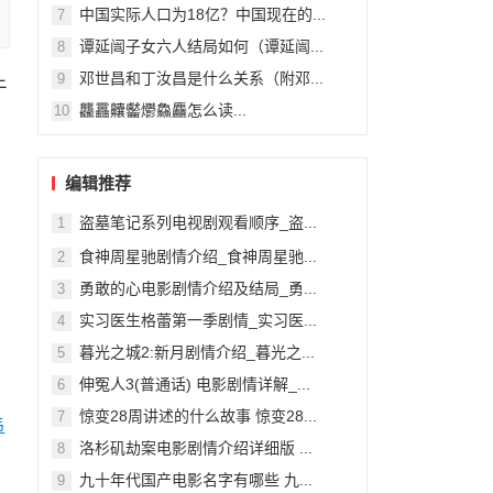
中国实际人口为18亿？中国现在的...
7
谭延闿子女六人结局如何（谭延闿...
8
邓世昌和丁汝昌是什么关系（附邓...
9
于
龘靐齉齾爩鱻麤怎么读...
10
编辑推荐
盗墓笔记系列电视剧观看顺序_盗...
1
食神周星驰剧情介绍_食神周星驰...
2
勇敢的心电影剧情介绍及结局_勇...
3
实习医生格蕾第一季剧情_实习医...
4
暮光之城2:新月剧情介绍_暮光之...
5
伸冤人3(普通话) 电影剧情详解_...
6
惊变28周讲述的什么故事 惊变28...
7
祎
洛杉矶劫案电影剧情介绍详细版 ...
8
九十年代国产电影名字有哪些 九...
9