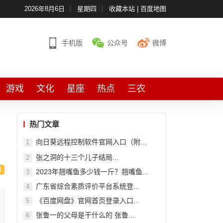
2026年8月6日
星期四
收藏本站
|
百度地图
手机版
公众号
微博
游戏
文化
星座
热点
三农
热门文章
向日葵远程控制软件官网入口（附...
1
张之洞的十三个儿子结局...
2
2023年翘嘴鱼多少钱一斤？翘嘴鱼...
3
广东省综合素质评价平台系统登...
4
《百度网盘》官网首页登录入口...
5
张鲁一的父母是干什么的 张鲁...
6