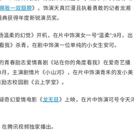
赐我一双翅膀
》，饰演天真烂漫且执着勇敢的记者龙湘
力盛典获得年度新锐演员奖。
场温柔的幻觉》开机，在片中饰演女一号“温柔”;9月，出
看我》杀青，在剧中饰演一位单纯的小女生安可。
主演的青春励志爱情喜剧《站在你的角度看我》在爱奇艺播
10月，主演剧情片《小山河》，在片中饰演青禾的发小美
装励志校园剧《云上学堂》。
悬疑奇幻爱情电影《
龙无目
》上映，在片中饰演可号令天
》在腾讯视频独家播出。