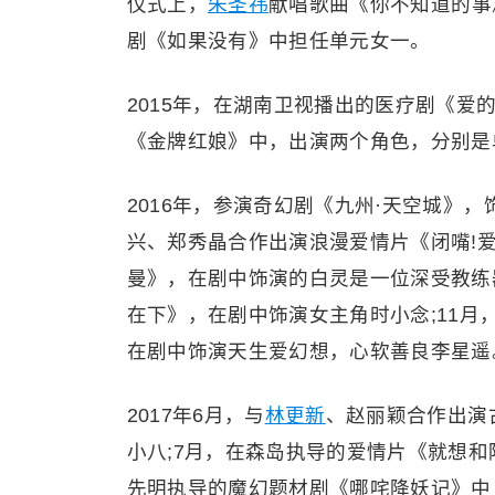
仪式上，
朱圣祎
献唱歌曲《你不知道的事
剧《如果没有》中担任单元女一。
2015年，在湖南卫视播出的医疗剧《爱
《金牌红娘》中，出演两个角色，分别是
2016年，参演奇幻剧《九州·天空城》
兴、郑秀晶合作出演浪漫爱情片《闭嘴!爱
曼》，在剧中饰演的白灵是一位深受教练
在下》，在剧中饰演女主角时小念;11月
在剧中饰演天生爱幻想，心软善良李星遥
2017年6月，与
林更新
、赵丽颖合作出演
小八;7月，在森岛执导的爱情片《就想
先明执导的魔幻题材剧《哪咤降妖记》中，