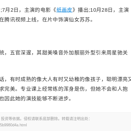
;7月2日，主演的电影《
纸画皮
》播出;10月28日，主演
在腾讯视频上线，在片中饰演仙女苏苏。
统，五官深邃，其甜美嗓音外加靓丽外型引来周星驰关
话，有时成熟的像大人有时又幼稚的像孩子，聪明漂亮
求完美。专业课上经常练的浑身是伤，但她不会和人抱
也因此她的演技能够不断进步。
，投资等依据。侵权请联系底部删除。转载请注明出处：
55b9980d4a.html