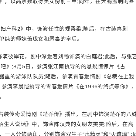
》，以高票数取得美女榜前三甲;同年，在大鹏监制的喜
的妇产科2》中，饰演任性的郑柔柔;随后，在古装喜剧
单纯的师妹萧珑女和恶毒的皇后。
，饰演彼岸花，剧中深爱着刘畅饰演的白庭君;此后，与张
吧》;8月5日，参演张江南执导的的悬疑惊悚片《古
器重的游泳队队员;随后，参演青春爱情剧《总裁在上我
，参演李晨恺执导的青春爱情片《在1996的终点等你》
。
古装传奇爱情剧《楚乔传》播出，在剧中饰演楚乔的八
和陌生人说话》中，饰演陈汉典的女朋友雯雯;随后，在高
一人分饰两角，分别饰演双生子“水精灵”和“火琉璃” ;