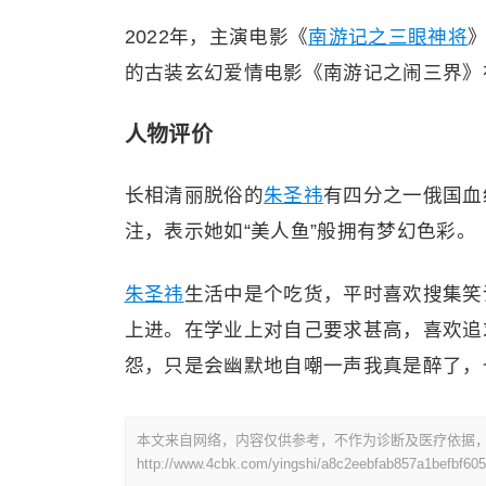
2022年，主演电影《
南游记之三眼神将
》
的古装玄幻爱情电影《南游记之闹三界》
人物评价
长相清丽脱俗的
朱圣祎
有四分之一俄国血
注，表示她如“美人鱼”般拥有梦幻色彩。
朱圣祎
生活中是个吃货，平时喜欢搜集笑
上进。在学业上对自己要求甚高，喜欢追
怨，只是会幽默地自嘲一声我真是醉了，
本文来自网络，内容仅供参考，不作为诊断及医疗依据
http://www.4cbk.com/yingshi/a8c2eebfab857a1befbf60