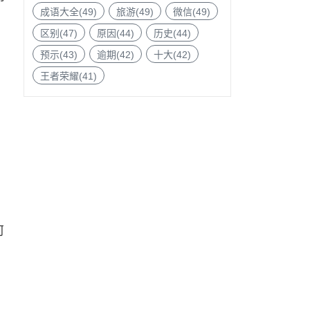
成语大全(49)
旅游(49)
微信(49)
区别(47)
原因(44)
历史(44)
预示(43)
逾期(42)
十大(42)
王者荣耀(41)
河