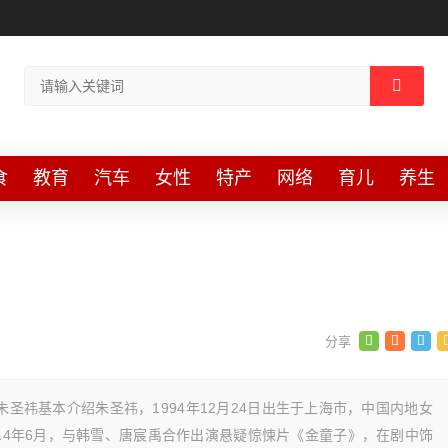
食
教育
汽车
女性
特产
网络
育儿
养生
资料，朱圣祎基本介绍朱圣祎，1994年12月24日出生于上海市，中国内地女
014年6月，与韩雪、唐宸禹合作出演悬疑惊悚片《金童子》，在剧中饰