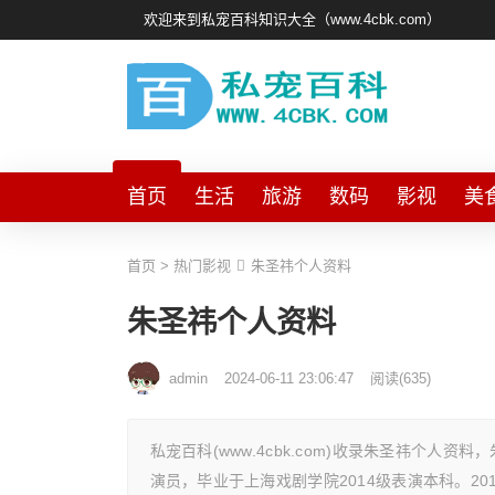
欢迎来到私宠百科知识大全（www.4cbk.com）
首页
生活
旅游
数码
影视
美
首页
>
热门影视
朱圣祎个人资料
朱圣祎个人资料
admin
2024-06-11 23:06:47
阅读
(
635)
私宠百科(www.4cbk.com)收录朱圣祎个人
演员，毕业于上海戏剧学院2014级表演本科。2