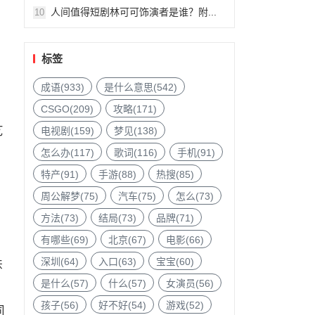
人间值得短剧林可可饰演者是谁？附...
10
标签
成语(933)
是什么意思(542)
CSGO(209)
攻略(171)
艺
电视剧(159)
梦见(138)
怎么办(117)
歌词(116)
手机(91)
特产(91)
手游(88)
热搜(85)
周公解梦(75)
汽车(75)
怎么(73)
，
方法(73)
结局(73)
品牌(71)
有哪些(69)
北京(67)
电影(66)
深圳(64)
入口(63)
宝宝(60)
妹
是什么(57)
什么(57)
女演员(56)
孩子(56)
好不好(54)
游戏(52)
同