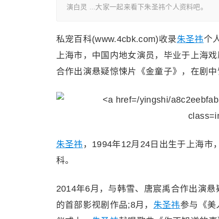
演白灵 ...大家一起来看下朱圣祎个人资料吧。
私宠百科(www.4cbk.com)收录
朱圣祎
个
上海市，中国内地女演员，毕业于上海戏剧
合作出演悬疑惊悚片《金童子》，在剧中饰
朱圣祎
，1994年12月24日出生于上海
科。
2014年6月，与韩雪、唐宸禹合作出演
的首部影视剧作品;8月，
朱圣祎
参与《美