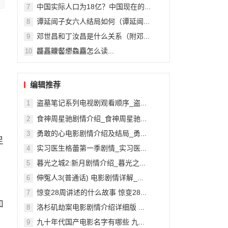
中国实际人口为18亿？中国现在的...
7
谭延闿子女六人结局如何（谭延闿...
8
邓世昌和丁汝昌是什么关系（附邓...
9
龘靐齉齾爩鱻麤怎么读...
10
编辑推荐
盗墓笔记系列电视剧观看顺序_盗...
1
技
食神周星驰剧情介绍_食神周星驰...
2
勇敢的心电影剧情介绍及结局_勇...
3
足
实习医生格蕾第一季剧情_实习医...
4
暮光之城2:新月剧情介绍_暮光之...
5
伸冤人3(普通话) 电影剧情详解_...
6
惊变28周讲述的什么故事 惊变28...
7
加
洛杉矶劫案电影剧情介绍详细版 ...
8
，
九十年代国产电影名字有哪些 九...
9