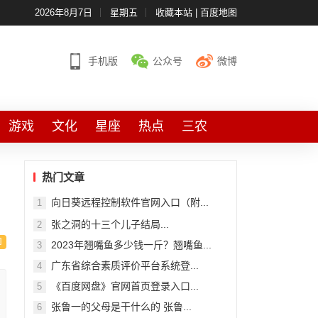
2026年8月7日
星期五
收藏本站
|
百度地图
手机版
公众号
微博
游戏
文化
星座
热点
三农
热门文章
向日葵远程控制软件官网入口（附...
1
张之洞的十三个儿子结局...
2
2023年翘嘴鱼多少钱一斤？翘嘴鱼...
3
广东省综合素质评价平台系统登...
4
《百度网盘》官网首页登录入口...
5
张鲁一的父母是干什么的 张鲁...
6