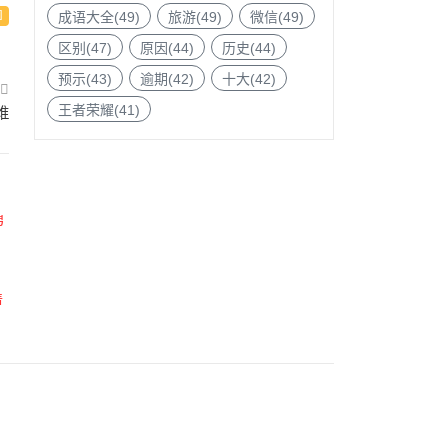
成语大全(49)
旅游(49)
微信(49)
区别(47)
原因(44)
历史(44)
预示(43)
逾期(42)
十大(42)
王者荣耀(41)
谁