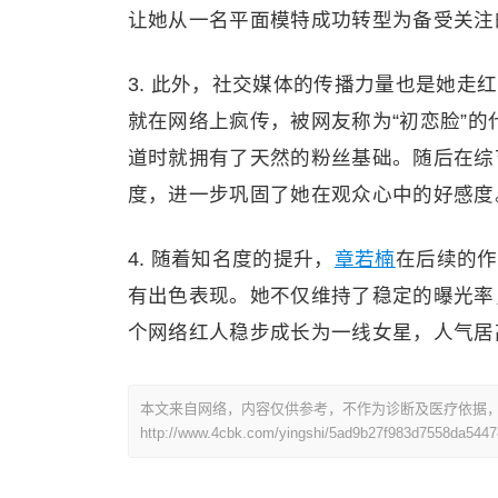
让她从一名平面模特成功转型为备受关注
3. 此外，社交媒体的传播力量也是她
就在网络上疯传，被网友称为“初恋脸”
道时就拥有了天然的粉丝基础。随后在综
度，进一步巩固了她在观众心中的好感度
4. 随着知名度的提升，
章若楠
在后续的作
有出色表现。她不仅维持了稳定的曝光率
个网络红人稳步成长为一线女星，人气居
本文来自网络，内容仅供参考，不作为诊断及医疗依据
http://www.4cbk.com/yingshi/5ad9b27f983d7558da5447