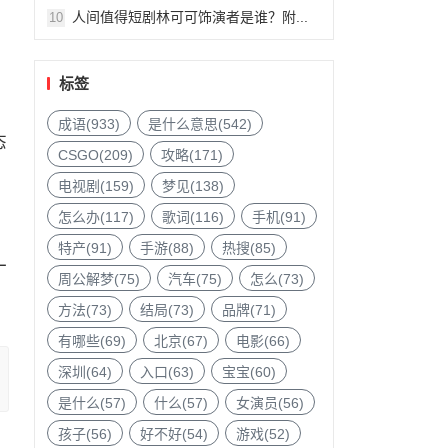
人间值得短剧林可可饰演者是谁？附...
10
标签
出
成语(933)
是什么意思(542)
态
CSGO(209)
攻略(171)
电视剧(159)
梦见(138)
怎么办(117)
歌词(116)
手机(91)
特产(91)
手游(88)
热搜(85)
一
周公解梦(75)
汽车(75)
怎么(73)
方法(73)
结局(73)
品牌(71)
有哪些(69)
北京(67)
电影(66)
深圳(64)
入口(63)
宝宝(60)
是什么(57)
什么(57)
女演员(56)
孩子(56)
好不好(54)
游戏(52)