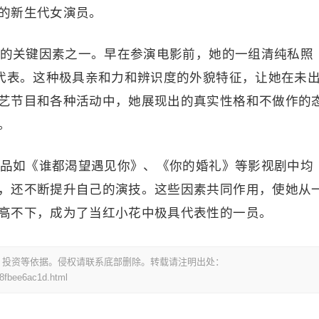
的新生代女演员。
走红的关键因素之一。早在参演电影前，她的一组清纯私照
的代表。这种极具亲和力和辨识度的外貌特征，让她在未
艺节目和各种活动中，她展现出的真实性格和不做作的
。
品如《谁都渴望遇见你》、《你的婚礼》等影视剧中均
，还不断提升自己的演技。这些因素共同作用，使她从
高不下，成为了当红小花中极具代表性的一员。
，投资等依据。侵权请联系底部删除。转载请注明出处：
8fbee6ac1d.html