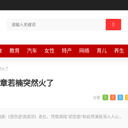
食
教育
汽车
女性
特产
网络
育儿
养生
然火了
么章若楠突然火了
电影《悲伤逆流成河》走红，凭借清纯“初恋脸”和自然演技深入人心，