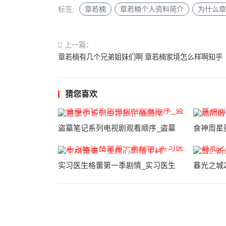
标签:
章若楠
章若楠个人资料简介
为什么章
上一篇：
章若楠有几个兄弟姐妹们啊 章若楠家境怎么样啊知乎
猜您喜欢
盗墓笔记系列电视剧观看顺序_盗墓
食神周星
实习医生格蕾第一季剧情_实习医生
暮光之城