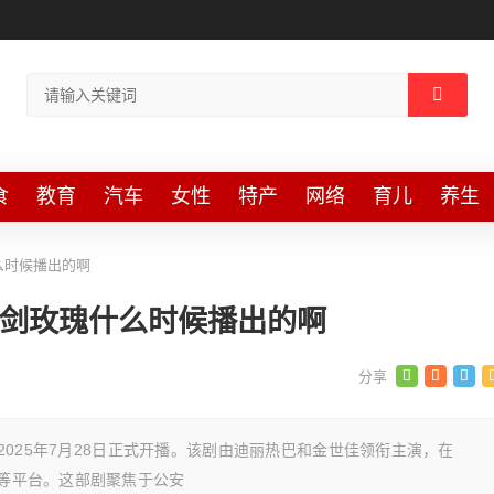
食
教育
汽车
女性
特产
网络
育儿
养生
么时候播出的啊
利剑玫瑰什么时候播出的啊
于2025年7月28日正式开播。该剧由迪丽热巴和金世佳领衔主演，在
艺等平台。这部剧聚焦于公安