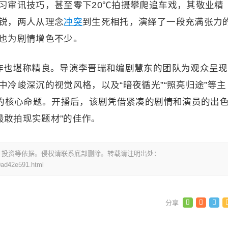
习审讯技巧，甚至零下20℃拍摄攀爬追车戏，其敬业精
锐，两人从理念
冲突
到生死相托，演绎了一段充满张力
也为剧情增色不少。
作也堪称精良。导演李晋瑞和编剧慧东的团队为观众呈现
冷峻深沉的视觉风格，以及“暗夜循光”“照亮归途”等主
”的核心命题。开播后，该剧凭借紧凑的剧情和演员的出
最敢拍现实题材”的佳作。
，投资等依据。侵权请联系底部删除。转载请注明出处：
0ad42e591.html