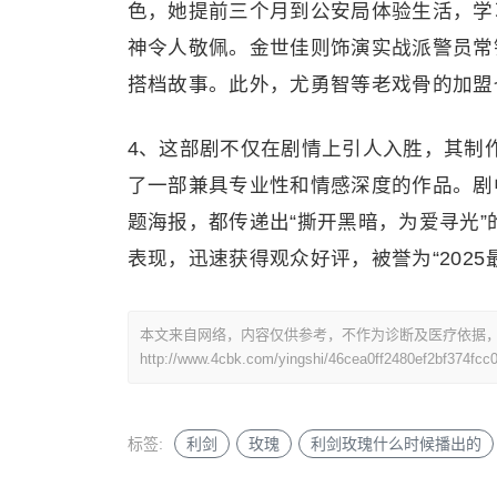
色，她提前三个月到公安局体验生活，学
神令人敬佩。金世佳则饰演实战派警员常
搭档故事。此外，尤勇智等老戏骨的加盟
4、这部剧不仅在剧情上引人入胜，其制
了一部兼具专业性和情感深度的作品。剧中
题海报，都传递出“撕开黑暗，为爱寻光
表现，迅速获得观众好评，被誉为“2025
本文来自网络，内容仅供参考，不作为诊断及医疗依据
http://www.4cbk.com/yingshi/46cea0ff2480ef2bf374fcc
标签:
利剑
玫瑰
利剑玫瑰什么时候播出的