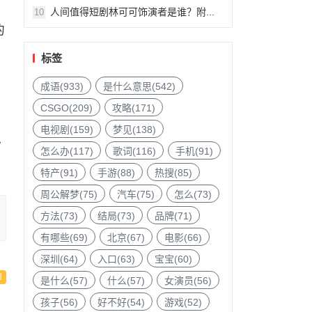
人间值得短剧林可可饰演者是谁？附...
10
的
标签
成语(933)
是什么意思(542)
CSGO(209)
攻略(171)
电视剧(159)
梦见(138)
色
怎么办(117)
歌词(116)
手机(91)
特产(91)
手游(88)
热搜(85)
周公解梦(75)
汽车(75)
怎么(73)
方法(73)
结局(73)
品牌(71)
有哪些(69)
北京(67)
电影(66)
深圳(64)
入口(63)
宝宝(60)
是什么(57)
什么(57)
女演员(56)
孩子(56)
好不好(54)
游戏(52)