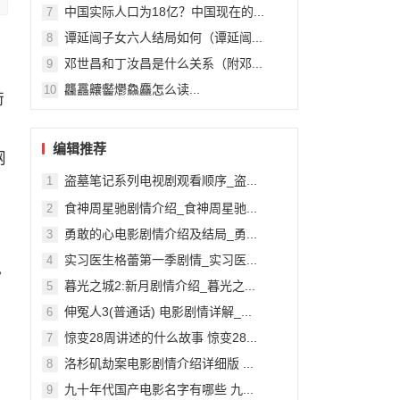
中国实际人口为18亿？中国现在的...
7
谭延闿子女六人结局如何（谭延闿...
8
邓世昌和丁汝昌是什么关系（附邓...
9
龘靐齉齾爩鱻麤怎么读...
10
衔
，
编辑推荐
网
盗墓笔记系列电视剧观看顺序_盗...
1
食神周星驰剧情介绍_食神周星驰...
2
勇敢的心电影剧情介绍及结局_勇...
3
实习医生格蕾第一季剧情_实习医...
4
犯
暮光之城2:新月剧情介绍_暮光之...
5
伸冤人3(普通话) 电影剧情详解_...
6
惊变28周讲述的什么故事 惊变28...
7
洛杉矶劫案电影剧情介绍详细版 ...
8
九十年代国产电影名字有哪些 九...
9