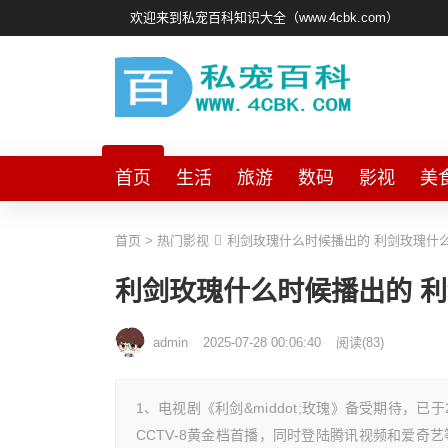
欢迎来到私宠百科知识大全（www.4cbk.com）
首页
生活
旅游
数码
影视
美
首页
>
热门影视
利剑玫瑰什么时候播出的 利剑玫瑰什
利剑玫瑰什么时候播出的 
admin
2025-07-28 00:06:40
阅读
(
83)
1、电视剧《利剑&middot;玫瑰》备受期待，已
CCTV-8黄金档首播，同时登陆腾讯视频和爱奇