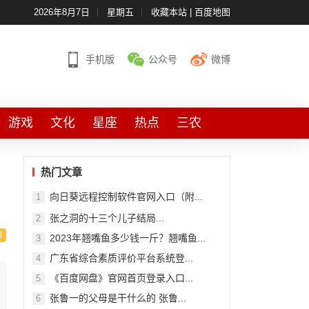
2026年8月7日
星期五
收藏本站
|
百度地图
手机版
公众号
微博
游戏
文化
星座
热点
三农
热门文章
向日葵远程控制软件官网入口（附...
1
张之洞的十三个儿子结局...
2
2023年翘嘴鱼多少钱一斤？翘嘴鱼...
3
广东省综合素质评价平台系统登...
4
《百度网盘》官网首页登录入口...
5
张鲁一的父母是干什么的 张鲁...
6