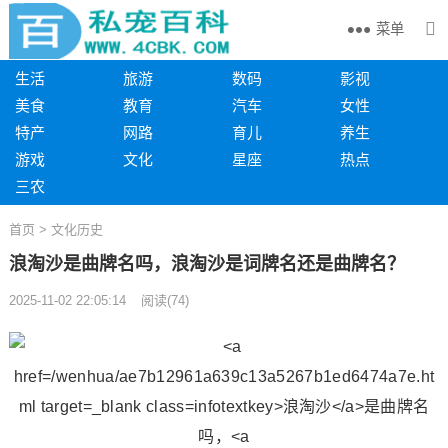
菜单
生活
旅游
数码
影视
美食
教育
汽车
女性
特产
网路
育儿
养生
游戏
文化
星座
热点
三农
首页
>
文化历史
浪淘沙是曲牌名吗，浪淘沙是词牌名还是曲牌名？
2025-11-02 22:05:14
阅读
(
74)