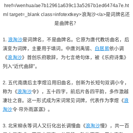
1.
浪淘沙
是词牌名，不是曲牌名。它原为唐代教坊曲名，后
演变为词牌，主要用于填词。中唐刘禹锡、
白居易
依小调
《
浪淘沙
》首创乐府歌辞，为七言绝句体，被《乐府诗集》
列入“近代曲辞”。
2. 五代南唐后主李煜沿用旧曲名，创新为长短句双调小令，
称为《
浪淘沙
令》，五十四字，前后片各四平韵，多作激越
凄壮之音。这一形式成为宋词常见词牌，代表作为李煜《
浪
淘沙
令·帘外雨潺潺》。
3. 北宋柳永等词人又衍化出长调慢曲《
浪淘沙
慢》，共一百