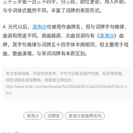
三十三字或一百三十四字，分三段，韵位更密，用入声韵，
与令词体式截然不同，丰富了词牌的表现形式。
4. 元代以后，
浪淘沙
也被用作曲牌名，但与词牌字句格律、
曲调和用途不同。南曲越调、北曲双调均有《
浪淘沙
》曲
牌，其字句格律与词牌五十四字体半阕相同，但主要用于戏
曲、散曲演唱，与宋词词牌有本质区别。
本文来自网络，内容仅供参考，不作为诊断及医疗依据，投资等依据。
侵权请联系底部删除。转载请注明出处：
http://www.4cbk.com/wenhua/ae7b12961a639c13a5267b1ed6474a7e.h
tml
浪淘沙
词牌名
浪淘沙是曲牌名吗