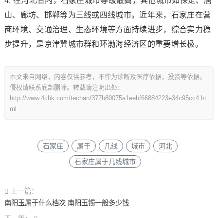
4. 在河北省内，石家庄城市等级最高，其他城市如保定、唐
山、廊坊、邯郸等为三线或四线城市。近年来，石家庄在营
商环境、交通治理、生态环境等方面持续进步，综合实力稳
步提升，是京津冀城市群和环渤海经济区的重要增长极。
本文来自网络，内容仅供参考，不作为诊断及医疗依据，投资等依据。
侵权请联系底部删除。转载请注明出处：
http://www.4cbk.com/techan/377b80075a1eebf66884223e34c95cc4.ht
ml
石家庄
属于
几线
城市
河北
石家庄属于几线城市
上一篇：
南阳玉属于什么档次 南阳玉镯一般多少钱