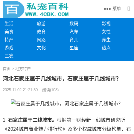
菜单
生活
旅游
数码
影视
美食
教育
汽车
女性
特产
网路
育儿
养生
游戏
文化
星座
热点
三农
首页
>
地方特产
河北石家庄属于几线城市，石家庄属于几线城市？
2025-11-02 21:21:30
阅读
(
108)
1.
石家庄属于二线城市。
根据第一财经新一线城市研究所
《2024城市商业魅力排行榜》及多个权威城市分级榜单，石