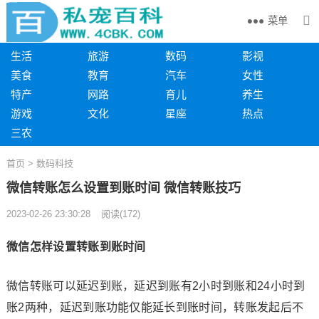
菜单
生活
旅游
数码
影视
美食
教育
汽车
女性
特产
网路
育儿
养生
游戏
文化
星座
热点
三农
首页
>
数码科技
微信转账怎么设置到账时间 微信转账技巧
2023-02-26 23:30:28
阅读
(
172)
微信怎样设置转账到账时间
微信转账可以延迟到账，延迟到账有2小时到账和24小时到
账2两种，延迟到账功能仅能延长到账时间，转账发起后不