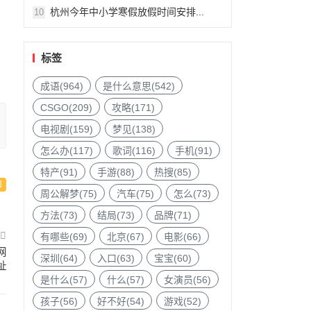
杭州今年中小学寒假放假时间安排...
10
标签
成语(964)
是什么意思(542)
CSGO(209)
攻略(171)
电视剧(159)
梦见(138)
怎么办(117)
歌词(116)
手机(91)
特产(91)
手游(88)
热搜(85)
周公解梦(75)
汽车(75)
怎么(73)
方法(73)
结局(73)
品牌(71)
有哪些(69)
北京(67)
电影(66)
网
深圳(64)
入口(63)
宝宝(60)
址
是什么(57)
什么(57)
女演员(56)
孩子(56)
好不好(54)
游戏(52)