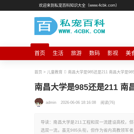
欢迎来到私宠百科知识大全（www.4cbk.com）
首页
生活
旅游
数码
影视
美
首页
>
儿童教育
南昌大学是985还是211 南昌大学是98
南昌大学是985还是211 南
admin
2026-06-06 18:16:08
阅读
(
76)
导读：南昌大学是211工程和双一流建设高校，但
选双一流。虽无985头衔，但作为省内高教领军