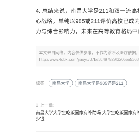
4. 总结来说，南昌大学是211和双一流
心战略，单纯以985或211评价高校已
力与综合影响力，未来在高等教育格局中
本文来自网络，内容仅供参考，不作为诊断及医疗依据
http://www.4cbk.com/jiaoyu/37be3c497929f3206ee536
标签:
南昌大学
南昌大学是985还是211
上一篇：
南昌大学大学生吃饭国家有补助吗 大学生吃饭国家有
少钱