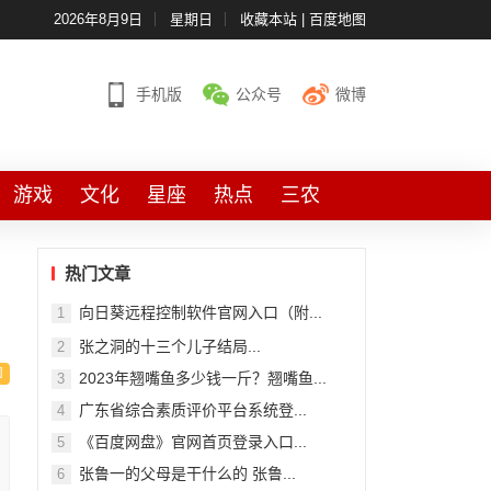
2026年8月9日
星期日
收藏本站
|
百度地图
手机版
公众号
微博
游戏
文化
星座
热点
三农
热门文章
向日葵远程控制软件官网入口（附...
1
张之洞的十三个儿子结局...
2
2023年翘嘴鱼多少钱一斤？翘嘴鱼...
3
广东省综合素质评价平台系统登...
4
《百度网盘》官网首页登录入口...
5
张鲁一的父母是干什么的 张鲁...
6