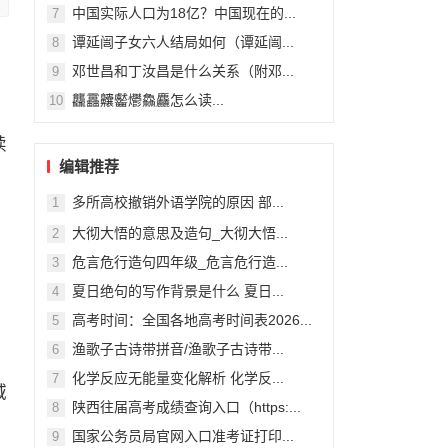
中国实际人口为18亿？中国现在的...
7
谭延闿子女六人结局如何（谭延闿...
8
邓世昌和丁汝昌是什么关系（附邓...
9
龘靐齉齾爩鱻麤怎么读...
10
续
编辑推荐
多所高校撤销外语学院的原因 部...
1
大彻大悟的意思及造句_大彻大悟...
2
危言危行造句四年级_危言危行造...
3
夏日绝句的写作背景是什么 夏日...
4
高考时间：全国各地高考时间表2026...
5
渔歌子古诗带拼音/渔歌子古诗带...
6
化学反应无能量变化解析 化学反...
7
域
陕西往届高考成绩查询入口（https:...
8
国家公务员局官网入口准考证打印...
9