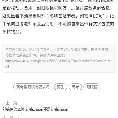
4.考场佩戴眼镜还需注意实用细节。建议提前检查眼镜螺丝
是否松动，备用一副旧眼镜以防万一。镜片度数务必合适，
避免因看不清黑板时钟而影响答题节奏。如需擦拭镜片，纸
巾须向监考老师示意后使用，不可擅自拿出带有文字包装的
擦拭物品。
本文来自网络，内容仅供参考，不作为诊断及医疗依据，投资等依据。
侵权请联系底部删除。转载请注明出处：
http://www.4cbk.com/jiaoyu/258362a3bd04274a9ae0808fb79aca9b.ht
ml
高考戴眼镜有要求吗
男生
高考
戴眼镜
上一篇：
刘铭传怎么读 刘铭zhuan还是刘铭chuan