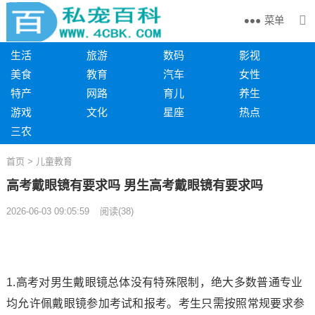
菜单
生活
旅游
数码
影视
美食
教育
汽车
女性
特产
网路
育儿
养生
游戏
文化
星座
热点
三农
首页
>
儿童教育
高考戴眼镜有要求吗 男生高考戴眼镜有要求吗
2026-06-03 09:05:59
阅读
(
38)
1.高考对男生戴眼镜总体没有特殊限制，绝大多数普通专业
均允许佩戴眼镜参加考试和报考。考生只需按照常规要求参