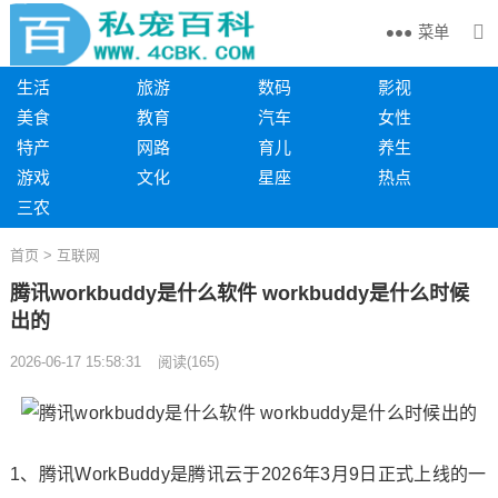
菜单
生活
旅游
数码
影视
美食
教育
汽车
女性
特产
网路
育儿
养生
游戏
文化
星座
热点
三农
首页
>
互联网
腾讯workbuddy是什么软件 workbuddy是什么时候
出的
2026-06-17 15:58:31
阅读
(
165)
1、腾讯WorkBuddy是腾讯云于2026年3月9日正式上线的一