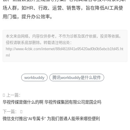
场人群，如HR、行政、运营、销售等，旨在降低AI工具使
用门槛，提升办公效率。
本文来自网络，内容仅供参考，不作为诊断及医疗依据，投资等依据。
侵权请联系底部删除。转载请注明出处：
http://www.4cbk.com/internet/88d4616f41e95420ad0b0b5ebcb1fd45.ht
ml
workbuddy
腾讯workbuddy是什么软件
上一篇：
华视传媒是做什么的啊 华视传媒集团有限公司是国企吗
下一篇：
微信支付推出“AI专属卡” 为我们普通人能带来哪些便利