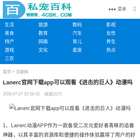
菜单
生活
旅游
数码
影视
美食
教育
汽车
女性
特产
网路
育儿
养生
游戏
文化
星座
热点
三农
首页
>
互联网
Lanerc官网下载app可以观看《进击的巨人》动漫吗
2025-07-27 23:19:32
阅读
(
217)
1、Lanerc动漫APP作为一款备受二次元爱好者青睐的追番
神器，以其丰富的资源库和便捷的操作体验赢得了用户的好