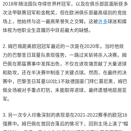
2018年随法国队夺得世界杯冠军，以及在俱乐部层面斩获多
次法甲联赛冠军和金靴奖，但在欧洲俱乐部最高级别的竞技
场上，他始终与这一最高荣誉失之交臂。这被
许多
球迷和媒
体视为他职业生涯履历中目前最大的缺憾。
2. 姆巴佩距离欧冠冠军最近的一次是在2020年。当时他效
力的巴黎圣日耳曼队表现强势，一路过关斩将杀入决赛。姆
巴佩在那届赛事中发挥出色，不仅在进攻端贡献了大量进球
和助攻，还在半决赛中制造了关键点球。然而，在最终的决
赛中，巴黎圣日耳曼以0比1不敌德国豪门拜仁慕尼黑，姆巴
佩全场被对手重点盯防，未能取得进球，最终遗憾地屈居亚
军。
3. 另一次令人印象深刻的表现是在2021-2022赛季的欧冠16
强赛中。姆巴佩在首回合落后的情况下，回到主场上演了“帽