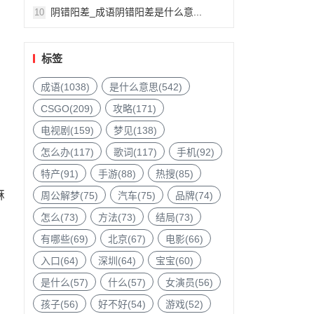
阴错阳差_成语阴错阳差是什么意...
10
标签
成语(1038)
是什么意思(542)
CSGO(209)
攻略(171)
电视剧(159)
梦见(138)
怎么办(117)
歌词(117)
手机(92)
特产(91)
手游(88)
热搜(85)
麻
周公解梦(75)
汽车(75)
品牌(74)
怎么(73)
方法(73)
结局(73)
有哪些(69)
北京(67)
电影(66)
入口(64)
深圳(64)
宝宝(60)
是什么(57)
什么(57)
女演员(56)
孩子(56)
好不好(54)
游戏(52)