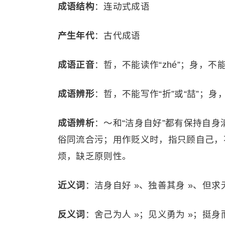
成语结构
：连动式成语
产生年代
：古代成语
成语正音
：哲，不能读作“zhé”；身，不能读
成语辨形
：哲，不能写作“折”或“喆”；身
成语辨析
：～和“洁身自好”都有保持自身
俗同流合污；用作贬义时，指只顾自己，
烦，缺乏原则性。
近义词
：洁身自好 »、独善其身 »、但求无
反义词
：舍己为人 »；见义勇为 »；挺身而