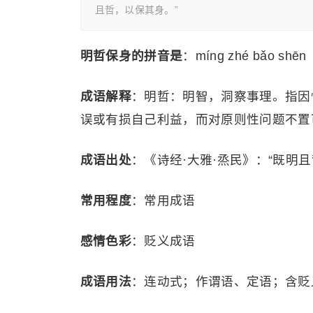
且哲，以保其身。”
明哲保身的拼音是
：míng zhé bǎo shēn
成语解释
：明哲：明智，洞察事理。指因
误或有损自己利益，而对原则性问题不置
成语出处
：《诗经·大雅·烝民》：“既明
常用程度
：常用成语
感情色彩
：贬义成语
成语用法
：连动式；作谓语、定语；含贬