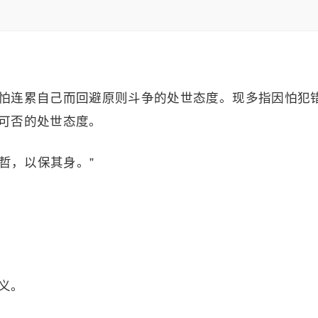
怕连累自己而回避原则斗争的处世态度。现多指因怕犯
可否的处世态度。
且哲，以保其身。”
义。