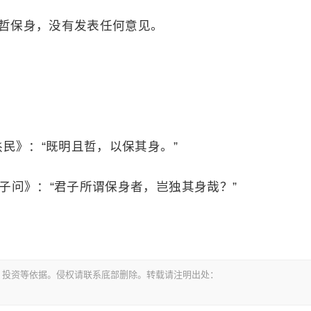
哲保身，没有发表任何意见。
·烝民》：“既明且哲，以保其身。”
·曾子问》：“君子所谓保身者，岂独其身哉？”
，投资等依据。侵权请联系底部删除。转载请注明出处：