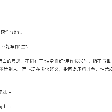
作“sēn”。
，不能写作“生”。
清白的意思。不同在于“洁身自好”用作褒义时，指不与世
不管别人。而～现在多含贬义，指回避矛盾斗争，怕惹
过 »
出 »