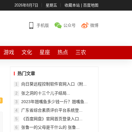
2026年8月7日
星期五
收藏本站
|
百度地图
手机版
公众号
微博
游戏
文化
星座
热点
三农
热门文章
向日葵远程控制软件官网入口（附...
1
张之洞的十三个儿子结局...
2
2023年翘嘴鱼多少钱一斤？翘嘴鱼...
3
广东省综合素质评价平台系统登...
4
《百度网盘》官网首页登录入口...
5
张鲁一的父母是干什么的 张鲁...
6