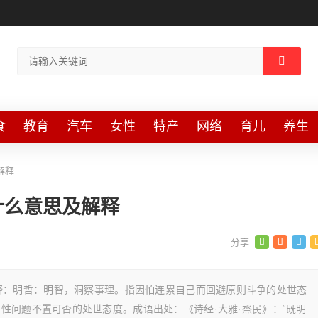
食
教育
汽车
女性
特产
网络
育儿
养生
解释
什么意思及解释
n 成语解释：明哲：明智，洞察事理。指因怕连累自己而回避原则斗争的处世态
性问题不置可否的处世态度。成语出处：《诗经·大雅·烝民》：“既明