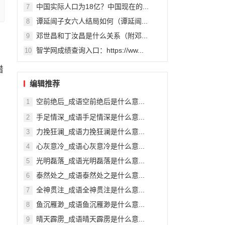
中国实际人口为18亿？中国现在的...
7
谭延闿子女六人结局如何（谭延闿...
8
邓世昌和丁汝昌是什么关系（附邓...
9
智学网成绩查询入口：https://ww...
10
错
编辑推荐
空前绝后_成语空前绝后是什么意...
1
手足情深_成语手足情深是什么意...
2
力挽狂澜_成语力挽狂澜是什么意...
3
心灰意冷_成语心灰意冷是什么意...
4
光明磊落_成语光明磊落是什么意...
5
泰然处之_成语泰然处之是什么意...
6
全神贯注_成语全神贯注是什么意...
7
鱼沉雁渺_成语鱼沉雁渺是什么意...
8
晴天霹雳_成语晴天霹雳是什么意...
9