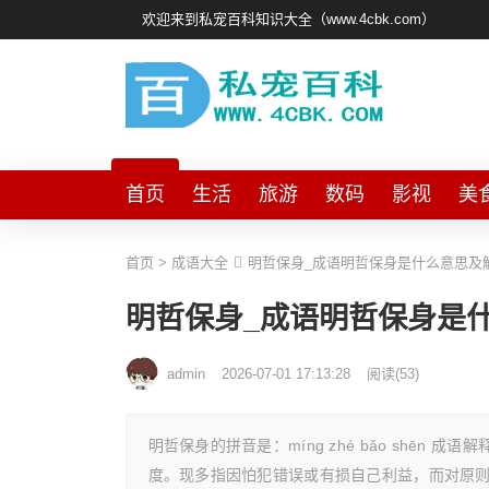
欢迎来到私宠百科知识大全（www.4cbk.com）
首页
生活
旅游
数码
影视
美
首页
>
成语大全
明哲保身_成语明哲保身是什么意思及
明哲保身_成语明哲保身是
admin
2026-07-01 17:13:28
阅读
(
53)
明哲保身的拼音是：míng zhé bǎo shē
度。现多指因怕犯错误或有损自己利益，而对原则